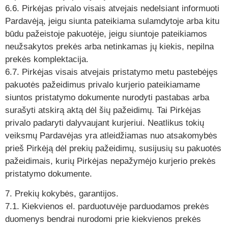
6.6. Pirkėjas privalo visais atvejais nedelsiant informuoti
Pardavėją, jeigu siunta pateikiama sulamdytoje arba kitu
būdu pažeistoje pakuotėje, jeigu siuntoje pateikiamos
neužsakytos prekės arba netinkamas jų kiekis, nepilna
prekės komplektacija.
6.7. Pirkėjas visais atvejais pristatymo metu pastebėjęs
pakuotės pažeidimus privalo kurjerio pateikiamame
siuntos pristatymo dokumente nurodyti pastabas arba
surašyti atskirą aktą dėl šių pažeidimų. Tai Pirkėjas
privalo padaryti dalyvaujant kurjeriui. Neatlikus tokių
veiksmų Pardavėjas yra atleidžiamas nuo atsakomybės
prieš Pirkėją dėl prekių pažeidimų, susijusių su pakuotės
pažeidimais, kurių Pirkėjas nepažymėjo kurjerio prekės
pristatymo dokumente.
7. Prekių kokybės, garantijos.
7.1. Kiekvienos el. parduotuvėje parduodamos prekės
duomenys bendrai nurodomi prie kiekvienos prekės