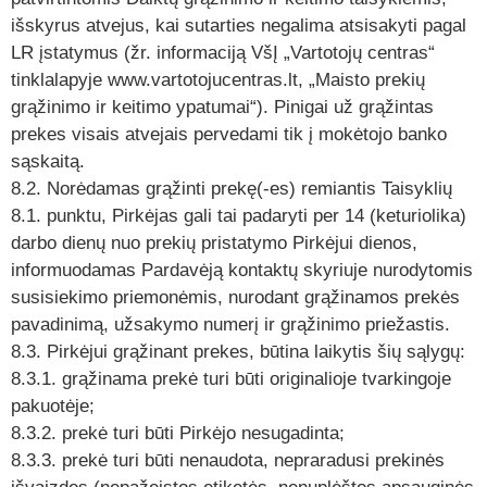
išskyrus atvejus, kai sutarties negalima atsisakyti pagal
LR įstatymus (žr. informaciją VšĮ „Vartotojų centras“
tinklalapyje www.vartotojucentras.lt, „Maisto prekių
grąžinimo ir keitimo ypatumai“). Pinigai už grąžintas
prekes visais atvejais pervedami tik į mokėtojo banko
sąskaitą.
8.2. Norėdamas grąžinti prekę(-es) remiantis Taisyklių
8.1. punktu, Pirkėjas gali tai padaryti per 14 (keturiolika)
darbo dienų nuo prekių pristatymo Pirkėjui dienos,
informuodamas Pardavėją kontaktų skyriuje nurodytomis
susisiekimo priemonėmis, nurodant grąžinamos prekės
pavadinimą, užsakymo numerį ir grąžinimo priežastis.
8.3. Pirkėjui grąžinant prekes, būtina laikytis šių sąlygų:
8.3.1. grąžinama prekė turi būti originalioje tvarkingoje
pakuotėje;
8.3.2. prekė turi būti Pirkėjo nesugadinta;
8.3.3. prekė turi būti nenaudota, nepraradusi prekinės