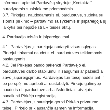
informuoti apie tai Pardavėją skyriuje „Kontaktai“
nurodytomis susisiekimo priemonėmis.
3.7. Pirkėjas, naudodamasis el. parduotuve, sutinka su
šiomis pirkimo – pardavimo Taisyklėmis ir įsipareigoja jų
laikytis bei nepažeisti LR teisės aktų.
4. Pardavėjo teisės ir įsipareigojimai.
4.1. Pardavėjas įsipareigoja sudaryti visas sąlygas
Pirkėjui tinkamai naudotis el. parduotuvės teikiamomis
paslaugomis.
4.2. Jei Pirkėjas bando pakenkti Pardavėjo el.
parduotuvės darbo stabilumui ir saugumui ar pažeidžia
savo įsipareigojimus, Pardavėjas turi teisę nedelsiant ir
be perspėjimo apriboti ar sustabdyti. Pirkėjo galimybę
naudotis el. parduotuve arba išskirtiniais atvejais
panaikinti Pirkėjo registraciją.
4.3. Pardavėjas įsipareigoja gerbti Pirkėjo privatumo
teisę į Pirkėjo priklausančią asmeninę informaciją,