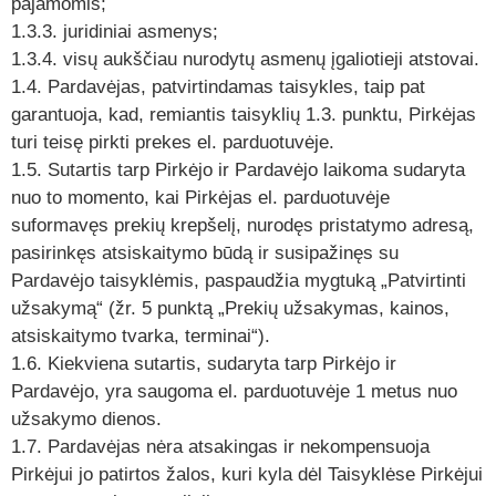
pajamomis;
1.3.3. juridiniai asmenys;
1.3.4. visų aukščiau nurodytų asmenų įgaliotieji atstovai.
1.4. Pardavėjas, patvirtindamas taisykles, taip pat
garantuoja, kad, remiantis taisyklių 1.3. punktu, Pirkėjas
turi teisę pirkti prekes el. parduotuvėje.
1.5. Sutartis tarp Pirkėjo ir Pardavėjo laikoma sudaryta
nuo to momento, kai Pirkėjas el. parduotuvėje
suformavęs prekių krepšelį, nurodęs pristatymo adresą,
pasirinkęs atsiskaitymo būdą ir susipažinęs su
Pardavėjo taisyklėmis, paspaudžia mygtuką „Patvirtinti
užsakymą“ (žr. 5 punktą „Prekių užsakymas, kainos,
atsiskaitymo tvarka, terminai“).
1.6. Kiekviena sutartis, sudaryta tarp Pirkėjo ir
Pardavėjo, yra saugoma el. parduotuvėje 1 metus nuo
užsakymo dienos.
1.7. Pardavėjas nėra atsakingas ir nekompensuoja
Pirkėjui jo patirtos žalos, kuri kyla dėl Taisyklėse Pirkėjui