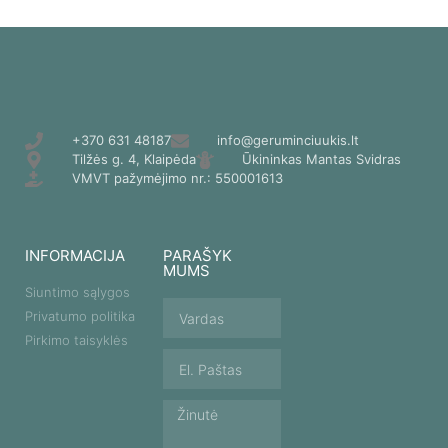
+370 631 48187
info@geruminciuukis.lt
Tilžės g. 4, Klaipėda
Ūkininkas Mantas Svidras
VMVT pažymėjimo nr.: 550001613
INFORMACIJA
PARAŠYK
MUMS
Siuntimo sąlygos
Privatumo politika
Pirkimo taisyklės