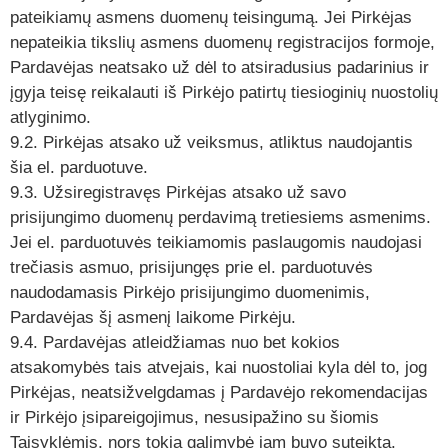
pateikiamų asmens duomenų teisingumą. Jei Pirkėjas
nepateikia tikslių asmens duomenų registracijos formoje,
Pardavėjas neatsako už dėl to atsiradusius padarinius ir
įgyja teisę reikalauti iš Pirkėjo patirtų tiesioginių nuostolių
atlyginimo.
9.2. Pirkėjas atsako už veiksmus, atliktus naudojantis
šia el. parduotuve.
9.3. Užsiregistravęs Pirkėjas atsako už savo
prisijungimo duomenų perdavimą tretiesiems asmenims.
Jei el. parduotuvės teikiamomis paslaugomis naudojasi
trečiasis asmuo, prisijungęs prie el. parduotuvės
naudodamasis Pirkėjo prisijungimo duomenimis,
Pardavėjas šį asmenį laikome Pirkėju.
9.4. Pardavėjas atleidžiamas nuo bet kokios
atsakomybės tais atvejais, kai nuostoliai kyla dėl to, jog
Pirkėjas, neatsižvelgdamas į Pardavėjo rekomendacijas
ir Pirkėjo įsipareigojimus, nesusipažino su šiomis
Taisyklėmis, nors tokia galimybė jam buvo suteikta.