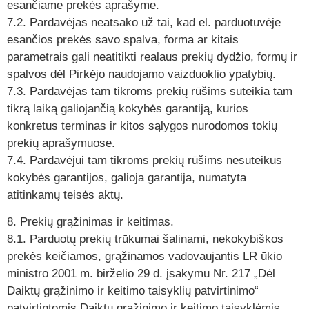
esančiame prekės aprašyme.
7.2. Pardavėjas neatsako už tai, kad el. parduotuvėje
esančios prekės savo spalva, forma ar kitais
parametrais gali neatitikti realaus prekių dydžio, formų ir
spalvos dėl Pirkėjo naudojamo vaizduoklio ypatybių.
7.3. Pardavėjas tam tikroms prekių rūšims suteikia tam
tikrą laiką galiojančią kokybės garantiją, kurios
konkretus terminas ir kitos sąlygos nurodomos tokių
prekių aprašymuose.
7.4. Pardavėjui tam tikroms prekių rūšims nesuteikus
kokybės garantijos, galioja garantija, numatyta
atitinkamų teisės aktų.
8. Prekių grąžinimas ir keitimas.
8.1. Parduotų prekių trūkumai šalinami, nekokybiškos
prekės keičiamos, grąžinamos vadovaujantis LR ūkio
ministro 2001 m. birželio 29 d. įsakymu Nr. 217 „Dėl
Daiktų grąžinimo ir keitimo taisyklių patvirtinimo“
patvirtintomis Daiktų grąžinimo ir keitimo taisyklėmis,