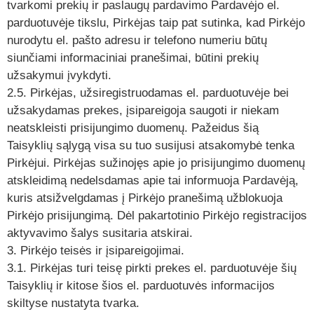
tvarkomi prekių ir paslaugų pardavimo Pardavėjo el.
parduotuvėje tikslu, Pirkėjas taip pat sutinka, kad Pirkėjo
nurodytu el. pašto adresu ir telefono numeriu būtų
siunčiami informaciniai pranešimai, būtini prekių
užsakymui įvykdyti.
2.5. Pirkėjas, užsiregistruodamas el. parduotuvėje bei
užsakydamas prekes, įsipareigoja saugoti ir niekam
neatskleisti prisijungimo duomenų. Pažeidus šią
Taisyklių sąlygą visa su tuo susijusi atsakomybė tenka
Pirkėjui. Pirkėjas sužinojęs apie jo prisijungimo duomenų
atskleidimą nedelsdamas apie tai informuoja Pardavėją,
kuris atsižvelgdamas į Pirkėjo pranešimą užblokuoja
Pirkėjo prisijungimą. Dėl pakartotinio Pirkėjo registracijos
aktyvavimo šalys susitaria atskirai.
3. Pirkėjo teisės ir įsipareigojimai.
3.1. Pirkėjas turi teisę pirkti prekes el. parduotuvėje šių
Taisyklių ir kitose šios el. parduotuvės informacijos
skiltyse nustatyta tvarka.