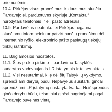
priemonėmis.
10.4. Pirkėjas visus pranešimus ir klausimus siunčia
Pardavėjo el. parduotuvės skyriuje „Kontaktai“
nurodytais telefonais ir el. pašto adresais.
10.5. Pardavėjas neatsako jei Pirkėjas negauna
siunčiamų informacinių ar patvirtinančių pranešimų dėl
internetinio ryšio, elektroninio pašto paslaugų tiekėjų
tinklų sutrikimų.
11. Baigiamosios nuostatos.
11.1. Šios prekių pirkimo – pardavimo Taisyklės
sudarytos vadovaujantis LR įstatymais ir teisės aktais.
11.2. Visi nesutarimai, kilę dėl šių Taisyklių vykdymo,
sprendžiami derybų būdu. Nepavykus susitarti, ginčai
sprendžiami LR įstatymų nustatyta tvarka. Neišsprendus
ginčo derybų būdu, teisminiai ginčai nagrinėjami pagal
Pardavėjo buveinės vietą.