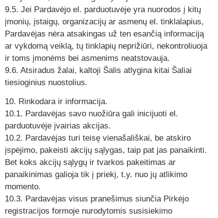
9.5. Jei Pardavėjo el. parduotuvėje yra nuorodos į kitų
įmonių, įstaigų, organizacijų ar asmenų el. tinklalapius,
Pardavėjas nėra atsakingas už ten esančią informaciją
ar vykdomą veiklą, tų tinklapių neprižiūri, nekontroliuoja
ir toms įmonėms bei asmenims neatstovauja.
9.6. Atsiradus žalai, kaltoji Šalis atlygina kitai Šaliai
tiesioginius nuostolius.
10. Rinkodara ir informacija.
10.1. Pardavėjas savo nuožiūra gali inicijuoti el.
parduotuvėje įvairias akcijas.
10.2. Pardavėjas turi teisę vienašališkai, be atskiro
įspėjimo, pakeisti akcijų sąlygas, taip pat jas panaikinti.
Bet koks akcijų sąlygų ir tvarkos pakeitimas ar
panaikinimas galioja tik į priekį, t.y. nuo jų atlikimo
momento.
10.3. Pardavėjas visus pranešimus siunčia Pirkėjo
registracijos formoje nurodytomis susisiekimo