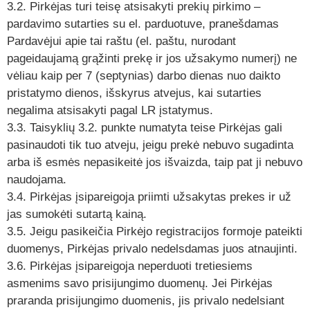
3.2. Pirkėjas turi teisę atsisakyti prekių pirkimo –
pardavimo sutarties su el. parduotuve, pranešdamas
Pardavėjui apie tai raštu (el. paštu, nurodant
pageidaujamą grąžinti prekę ir jos užsakymo numerį) ne
vėliau kaip per 7 (septynias) darbo dienas nuo daikto
pristatymo dienos, išskyrus atvejus, kai sutarties
negalima atsisakyti pagal LR įstatymus.
3.3. Taisyklių 3.2. punkte numatyta teise Pirkėjas gali
pasinaudoti tik tuo atveju, jeigu prekė nebuvo sugadinta
arba iš esmės nepasikeitė jos išvaizda, taip pat ji nebuvo
naudojama.
3.4. Pirkėjas įsipareigoja priimti užsakytas prekes ir už
jas sumokėti sutartą kainą.
3.5. Jeigu pasikeičia Pirkėjo registracijos formoje pateikti
duomenys, Pirkėjas privalo nedelsdamas juos atnaujinti.
3.6. Pirkėjas įsipareigoja neperduoti tretiesiems
asmenims savo prisijungimo duomenų. Jei Pirkėjas
praranda prisijungimo duomenis, jis privalo nedelsiant