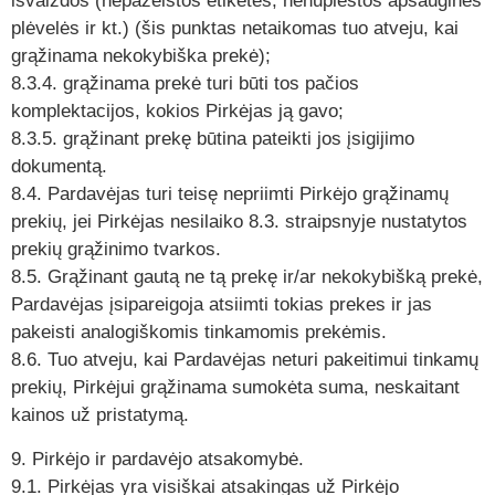
išvaizdos (nepažeistos etiketės, nenuplėštos apsauginės
plėvelės ir kt.) (šis punktas netaikomas tuo atveju, kai
grąžinama nekokybiška prekė);
8.3.4. grąžinama prekė turi būti tos pačios
komplektacijos, kokios Pirkėjas ją gavo;
8.3.5. grąžinant prekę būtina pateikti jos įsigijimo
dokumentą.
8.4. Pardavėjas turi teisę nepriimti Pirkėjo grąžinamų
prekių, jei Pirkėjas nesilaiko 8.3. straipsnyje nustatytos
prekių grąžinimo tvarkos.
8.5. Grąžinant gautą ne tą prekę ir/ar nekokybišką prekė,
Pardavėjas įsipareigoja atsiimti tokias prekes ir jas
pakeisti analogiškomis tinkamomis prekėmis.
8.6. Tuo atveju, kai Pardavėjas neturi pakeitimui tinkamų
prekių, Pirkėjui grąžinama sumokėta suma, neskaitant
kainos už pristatymą.
9. Pirkėjo ir pardavėjo atsakomybė.
9.1. Pirkėjas yra visiškai atsakingas už Pirkėjo