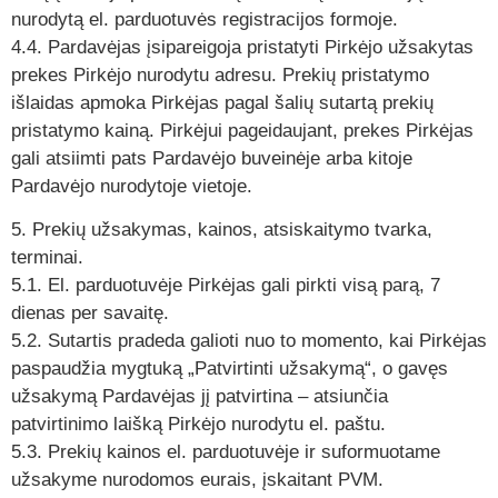
nurodytą el. parduotuvės registracijos formoje.
4.4. Pardavėjas įsipareigoja pristatyti Pirkėjo užsakytas
prekes Pirkėjo nurodytu adresu. Prekių pristatymo
išlaidas apmoka Pirkėjas pagal šalių sutartą prekių
pristatymo kainą. Pirkėjui pageidaujant, prekes Pirkėjas
gali atsiimti pats Pardavėjo buveinėje arba kitoje
Pardavėjo nurodytoje vietoje.
5. Prekių užsakymas, kainos, atsiskaitymo tvarka,
terminai.
5.1. El. parduotuvėje Pirkėjas gali pirkti visą parą, 7
dienas per savaitę.
5.2. Sutartis pradeda galioti nuo to momento, kai Pirkėjas
paspaudžia mygtuką „Patvirtinti užsakymą“, o gavęs
užsakymą Pardavėjas jį patvirtina – atsiunčia
patvirtinimo laišką Pirkėjo nurodytu el. paštu.
5.3. Prekių kainos el. parduotuvėje ir suformuotame
užsakyme nurodomos eurais, įskaitant PVM.