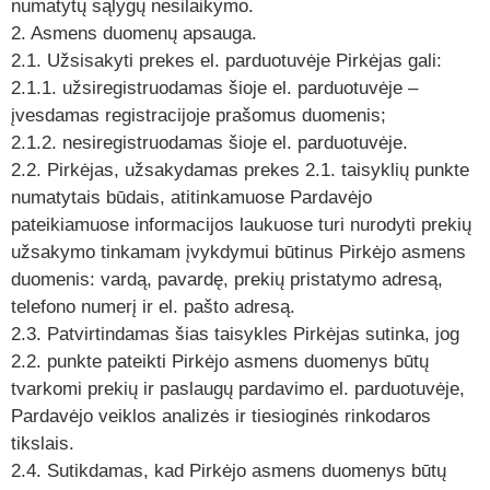
numatytų sąlygų nesilaikymo.
2. Asmens duomenų apsauga.
2.1. Užsisakyti prekes el. parduotuvėje Pirkėjas gali:
2.1.1. užsiregistruodamas šioje el. parduotuvėje –
įvesdamas registracijoje prašomus duomenis;
2.1.2. nesiregistruodamas šioje el. parduotuvėje.
2.2. Pirkėjas, užsakydamas prekes 2.1. taisyklių punkte
numatytais būdais, atitinkamuose Pardavėjo
pateikiamuose informacijos laukuose turi nurodyti prekių
užsakymo tinkamam įvykdymui būtinus Pirkėjo asmens
duomenis: vardą, pavardę, prekių pristatymo adresą,
telefono numerį ir el. pašto adresą.
2.3. Patvirtindamas šias taisykles Pirkėjas sutinka, jog
2.2. punkte pateikti Pirkėjo asmens duomenys būtų
tvarkomi prekių ir paslaugų pardavimo el. parduotuvėje,
Pardavėjo veiklos analizės ir tiesioginės rinkodaros
tikslais.
2.4. Sutikdamas, kad Pirkėjo asmens duomenys būtų