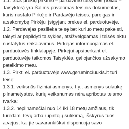
1.1. Šios prekių pirkimo – pardavimo taisyklės (toliau –
Taisyklės) yra Šalims privalomas teisinis dokumentas,
kuris nustato Pirkėjo ir Pardavėjo teises, pareigas ir
atsakomybę Pirkėjui įsigyjant prekes el. parduotuvėje.
1.2. Pardavėjas pasilieka teisę bet kuriuo metu pakeisti,
taisyti ar papildyti taisykles, atsižvelgdamas į teisės aktų
nustatytus reikalavimus. Pirkėjas informuojamas el.
parduotuvės tinklalapyje. Pirkėjui apsiperkant el.
parduotuvėje taikomos Taisyklės, galiojančios užsakymo
pateikimo metu.
1.3. Pirkti el. parduotuvėje www.geruminciuukis.lt turi
teisę:
1.3.1. veiksnūs fiziniai asmenys, t.y., asmenys sulaukę
pilnametystės, kurių veiksnumas nėra apribotas teismo
tvarka;
1.3.2. nepilnamečiai nuo 14 iki 18 metų amžiaus, tik
turėdami tėvų arba rūpintojų sutikimą, išskyrus tuos
atvejus, kai jie savarankiškai disponuoja savo