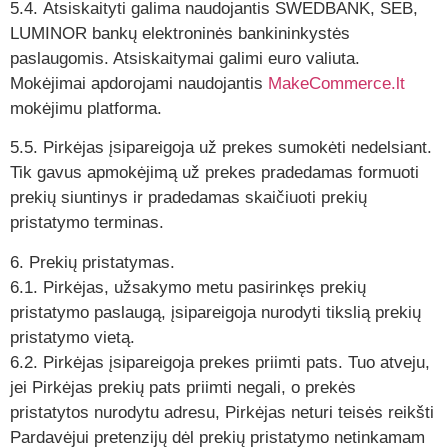
5.4. Atsiskaityti galima naudojantis SWEDBANK, SEB,
LUMINOR bankų elektroninės bankininkystės
paslaugomis. Atsiskaitymai galimi euro valiuta.
Mokėjimai apdorojami naudojantis
MakeCommerce.lt
mokėjimu platforma.
5.5. Pirkėjas įsipareigoja už prekes sumokėti nedelsiant.
Tik gavus apmokėjimą už prekes pradedamas formuoti
prekių siuntinys ir pradedamas skaičiuoti prekių
pristatymo terminas.
6. Prekių pristatymas.
6.1. Pirkėjas, užsakymo metu pasirinkęs prekių
pristatymo paslaugą, įsipareigoja nurodyti tikslią prekių
pristatymo vietą.
6.2. Pirkėjas įsipareigoja prekes priimti pats. Tuo atveju,
jei Pirkėjas prekių pats priimti negali, o prekės
pristatytos nurodytu adresu, Pirkėjas neturi teisės reikšti
Pardavėjui pretenzijų dėl prekių pristatymo netinkamam