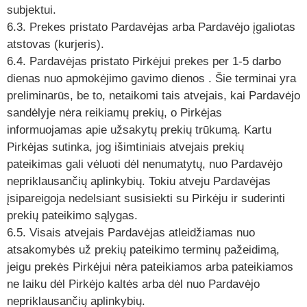
subjektui.
6.3. Prekes pristato Pardavėjas arba Pardavėjo įgaliotas
atstovas (kurjeris).
6.4. Pardavėjas pristato Pirkėjui prekes per 1-5 darbo
dienas nuo apmokėjimo gavimo dienos . Šie terminai yra
preliminarūs, be to, netaikomi tais atvejais, kai Pardavėjo
sandėlyje nėra reikiamų prekių, o Pirkėjas
informuojamas apie užsakytų prekių trūkumą. Kartu
Pirkėjas sutinka, jog išimtiniais atvejais prekių
pateikimas gali vėluoti dėl nenumatytų, nuo Pardavėjo
nepriklausančių aplinkybių. Tokiu atveju Pardavėjas
įsipareigoja nedelsiant susisiekti su Pirkėju ir suderinti
prekių pateikimo sąlygas.
6.5. Visais atvejais Pardavėjas atleidžiamas nuo
atsakomybės už prekių pateikimo terminų pažeidimą,
jeigu prekės Pirkėjui nėra pateikiamos arba pateikiamos
ne laiku dėl Pirkėjo kaltės arba dėl nuo Pardavėjo
nepriklausančių aplinkybių.